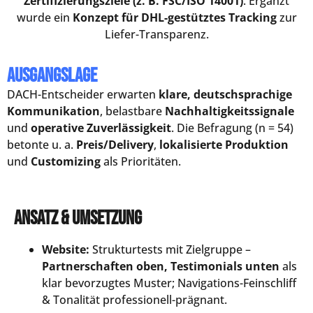
Zertifizierungsziele (z. B. FSC/ISO 14001)
. Ergänzt
wurde ein
Konzept für DHL-gestütztes Tracking
zur
Liefer-Transparenz.
Ausgangslage
DACH-Entscheider erwarten
klare, deutschsprachige
Kommunikation
, belastbare
Nachhaltigkeitssignale
und
operative Zuverlässigkeit
. Die Befragung (n = 54)
betonte u. a.
Preis/Delivery
,
lokalisierte Produktion
und
Customizing
als Prioritäten.
Ansatz & Umsetzung
Website:
Strukturtests mit Zielgruppe –
Partnerschaften oben, Testimonials unten
als
klar bevorzugtes Muster; Navigations-Feinschliff
& Tonalität professionell-prägnant.